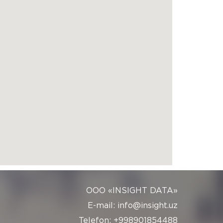
ООО «INSIGHT DATA»
E-mail: info@insight.uz
Telefon: +998901854488