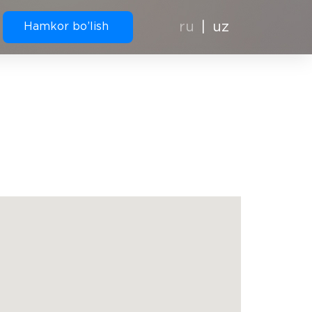
ru
uz
Hamkor bo’lish