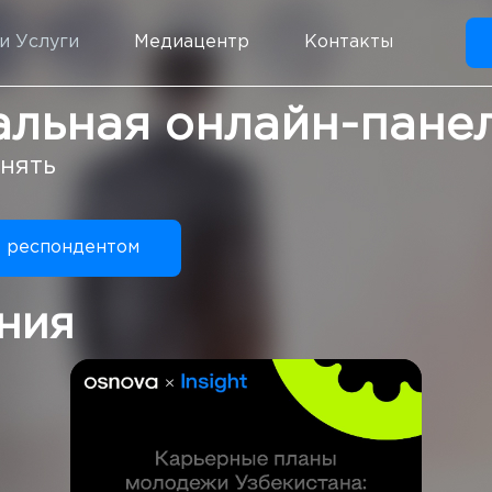
и Услуги
Медиацентр
Контакты
альная онлайн-пане
онять
ь респондентом
ния