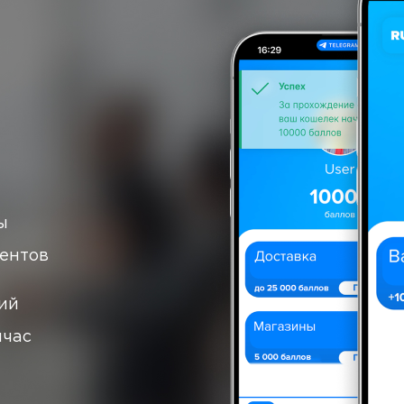
ы
иентов
ий
йчас