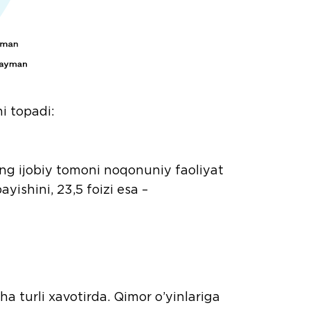
i topadi:
ing ijobiy tomoni noqonuniy faoliyat
yishini, 23,5 foizi esa –
a turli xavotirda. Qimor o’yinlariga