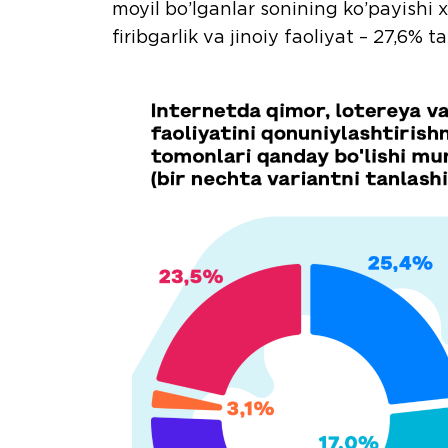
moyil bo’lganlar sonining ko’payishi 
firibgarlik va jinoiy faoliyat – 27,6% t