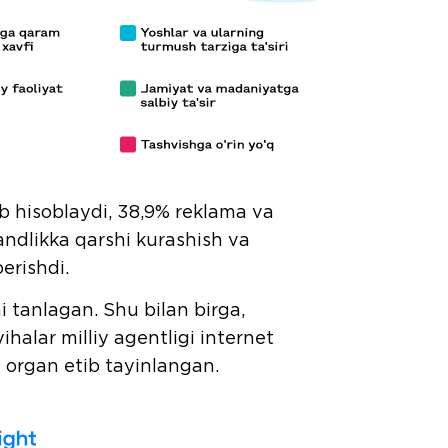
eb hisoblaydi, 38,9% reklama va
andlikka qarshi kurashish va
erishdi.
i tanlagan. Shu bilan birga,
halar milliy agentligi internet
li organ etib tayinlangan.