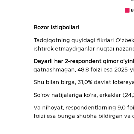
Bozor istiqbollari
Tadqiqotning quyidagi fikrlari O‘zbek
ishtirok etmaydiganlar nuqtai nazarid
Deyarli har 2-respondent qimor o’yin
qatnashmagan, 48,8 foizi esa 2025-yi
Shu bilan birga, 31,0% davlat lotere
So’rov natijalariga ko’ra, erkaklar (2
Va nihoyat, respondentlarning 9,0 foi
foizi esa bunga shubha bildirgan va
Ha, yo‘qdan ko‘ra ko‘proq – 11,9