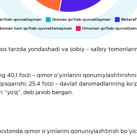
os tarzda yondashadi va ijobiy – salbiy tomonlarin
 40,1 foizi – qimor o‘yinlarini qonuniylashtirishn
qarishi, 25,4 foizi – davlat daromadlarining ko‘pa
i “yo’q”, deb javob bergan.
istonda qimor o‘yinlarini qonuniylashtirish bo‘yich