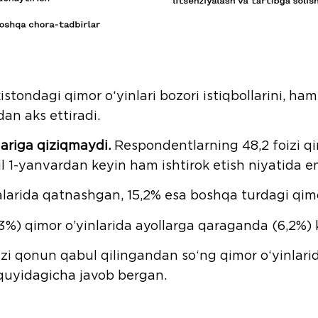
istondagi qimor o‘yinlari bozori istiqbollarini, ha
an aks ettiradi.
lariga qiziqmaydi.
Respondentlarning 48,2 foizi q
l 1-yanvardan keyin ham ishtirok etish niyatida e
yalarida qatnashgan, 15,2% esa boshqa turdagi qim
4,3%) qimor o’yinlarida ayollarga qaraganda (6,2%)
zi qonun qabul qilingandan so‘ng qimor o‘yinlarida 
 quyidagicha javob bergan.
%;
Javob berish qiyin – 15,3%;
“Ha”dan ko‘ra 