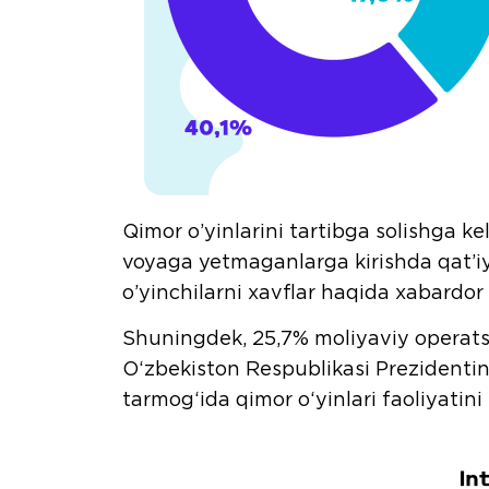
Qimor o’yinlarini tartibga solishga k
voyaga yetmaganlarga kirishda qat’iy 
o’yinchilarni xavflar haqida xabardor
Shuningdek, 25,7% moliyaviy operatsiy
O‘zbekiston Respublikasi Prezidentini
tarmog‘ida qimor o‘yinlari faoliyatini