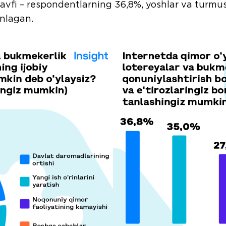
xavfi – respondentlarning 36,8%, yoshlar va turmush
anlagan.