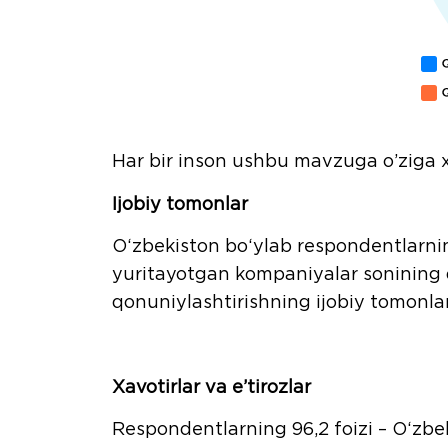
Har bir inson ushbu mavzuga o’ziga x
Ijobiy tomonlar
O‘zbekiston bo‘ylab respondentlarning
yuritayotgan kompaniyalar sonining qis
qonuniylashtirishning ijobiy tomonlar
Xavotirlar va e’tirozlar
Respondentlarning 96,2 foizi – O‘zbek