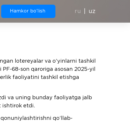
ru
uz
Hamkor bo’lish
gan lotereyalar va o‘yinlarni tashkil
”gi PF-68-son qaroriga asosan 2025-yil
lik faoliyatini tashkil etishga
zdi va uning bunday faoliyatga jalb
ishtirok etdi.
 qonuniylashtirishni qo‘llab-