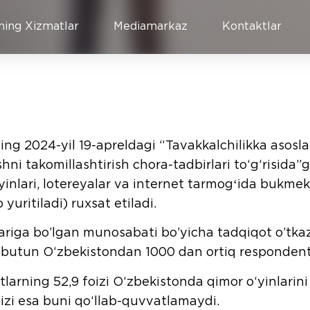
ning Xizmatlar
Mediamarkaz
Kontaktlar
ng 2024-yil 19-apreldagi “Tavakkalchilikka asoslan
hni takomillashtirish chora-tadbirlari to‘g‘risida
nlari, lotereyalar va internet tarmogʻida bukmeker
yuritiladi) ruxsat etiladi.
nlariga bo’lgan munosabati bo’yicha tadqiqot o’tka
a butun O‘zbekistondan 1000 dan ortiq respondent 
larning 52,9 foizi O‘zbekistonda qimor o‘yinlarini
oizi esa buni qo‘llab-quvvatlamaydi.