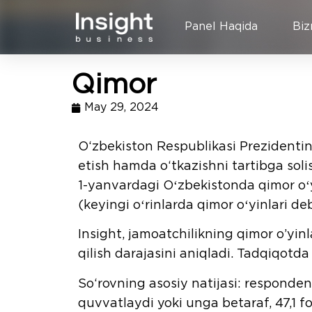
Panel Haqida
Biz
Qimor
May 29, 2024
O‘zbekiston Respublikasi Prezidentini
etish hamda o‘tkazishni tartibga solis
1-yanvardagi Oʻzbekistonda qimor oʻyi
(keyingi oʻrinlarda qimor oʻyinlari deb 
Insight, jamoatchilikning qimor o’yi
qilish darajasini aniqladi. Tadqiqotd
So‘rovning asosiy natijasi: respondent
quvvatlaydi yoki unga betaraf, 47,1 f