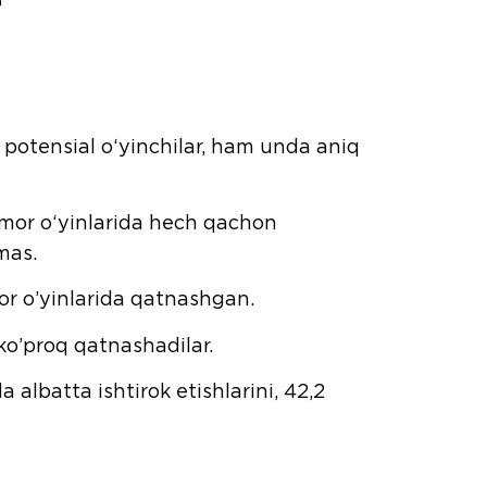
m potensial o‘yinchilar, ham unda aniq
imor o‘yinlarida hech qachon
mas.
or o’yinlarida qatnashgan.
 ko’proq qatnashadilar.
albatta ishtirok etishlarini, 42,2
yo‘q – 15,0%.