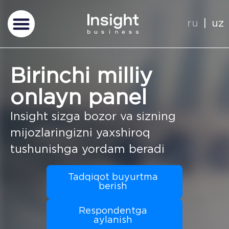
ru
uz
Birinchi milliy
onlayn panel
Insight sizga bozor va sizning
mijozlaringizni yaxshiroq
tushunishga yordam beradi
Tadqiqot buyurtma
berish
Respondentga
aylanish