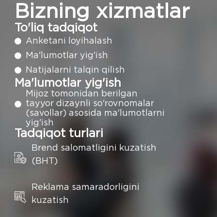
Bizning xizmatlar
To'liq tadqiqot
Anketani loyihalash
Ma'lumotlar yig'ish
Natijalarni talqin qilish
Ma'lumotlar yig'ish
Mijoz tomonidan berilgan
tayyor dizaynli so'rovnomalar
(savollar) asosida ma'lumotlarni
yig'ish
Tadqiqot turlari
Brend salomatligini kuzatish
(BHT)
Reklama samaradorligini
kuzatish